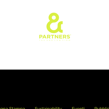
Siamo
Cosa Facciamo
Team
Governance
Premi e Riconosc
egna Stampa
Sustainability
Eventi
Pubbli