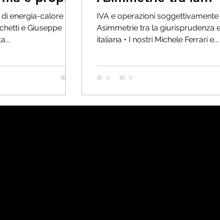
giurisprudenza EU e
 di energia-calore •
IVA e operazioni soggettivamente i
italiana
cchetti e Giuseppe
Asimmetrie tra la giurisprudenza 
a...
italiana • I nostri Michele Ferrari e...