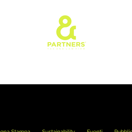
Siamo
Cosa Facciamo
Team
Governance
Premi e Riconosc
egna Stampa
Sustainability
Eventi
Pubbli