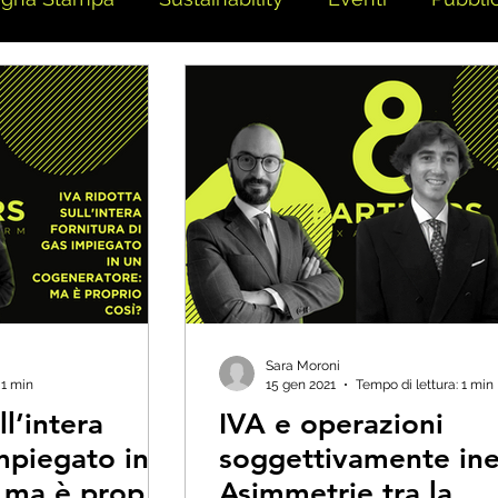
Sara Moroni
 1 min
15 gen 2021
Tempo di lettura: 1 min
ll’intera
IVA e operazioni
impiegato in
soggettivamente ines
 ma è proprio
Asimmetrie tra la