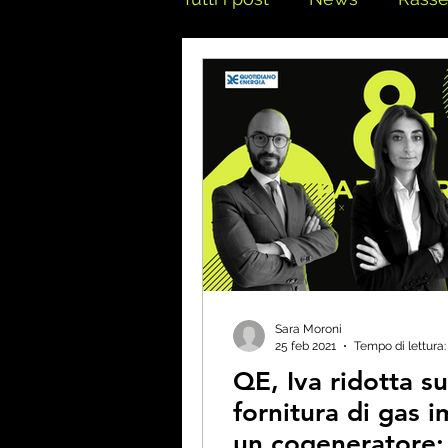
Sara Moroni
25 feb 2021
Tempo di lettura:
QE, Iva ridotta su
fornitura di gas 
un cogeneratore: