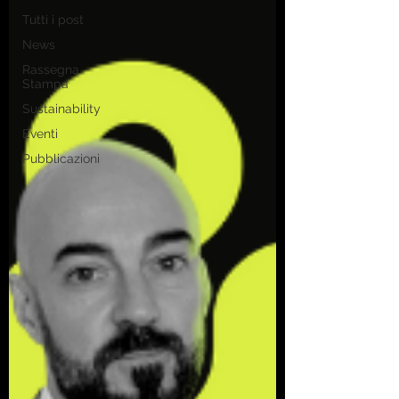
Tutti i post
News
Rassegna
Stampa
Sustainability
Eventi
Pubblicazioni