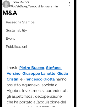
Sara Moroni
Tutti i post
30 set 2025
Tempo di lettura: 1 min
M&A
News
Rassegna Stampa
Sustainability
Eventi
Pubblicazioni
I nostri 
Pietro Bracco
, 
Stefano 
Versino
, 
Giuseppe Lanotte
, 
Giulia 
Cristini
 e 
Francesco Giotta
 hanno 
assistito Aquanexa, società di 
Algebris Investments, curando tutti 
gli aspetti fiscali dell’operazione 
che ha portato all’acquisizione del 