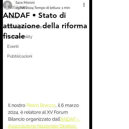
Sara Moroni
Tutti i post
29 feb 2024
Tempo di lettura: 1 min
ANDAF • Stato di
News
attuazione della riforma
Rassegna Stampa
fiscale
Sustainability
Eventi
Pubblicazioni
Il nostro 
Pietro Bracco
, il 6 marzo 
2024, è relatore al XV Forum 
Bilancio organizzato dall’
ANDAF - 
Associazione Nazionale Direttori 