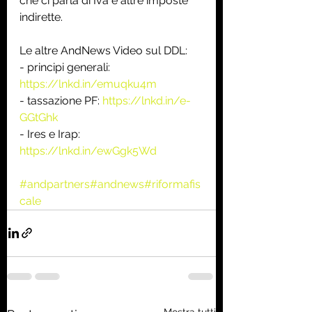
che ci parla di Iva e altre imposte 
indirette. 
Le altre AndNews Video sul DDL:
- principi generali: 
https://lnkd.in/emuqku4m
- tassazione PF: 
https://lnkd.in/e-
GGtGhk
- Ires e Irap: 
https://lnkd.in/ewGgk5Wd
#andpartners
#andnews
#riformafis
cale
Mostra tutti