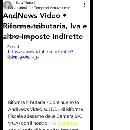
Sara Moroni
Tutti i post
22 nov 2021
Tempo di lettura: 1 min
AndNews Video •
News
Riforma tributaria, Iva e
Rassegna Stampa
altre imposte indirette
Sustainability
Eventi
https://www.youtube.com/watch?
Pubblicazioni
v=6TeqKpWle_M
Riforma tributaria • Continuano le 
AndNews Video sul DDL di Riforma 
Fiscale all’esame della Camera (AC 
3343) con il nostro 
Pietro Bracco