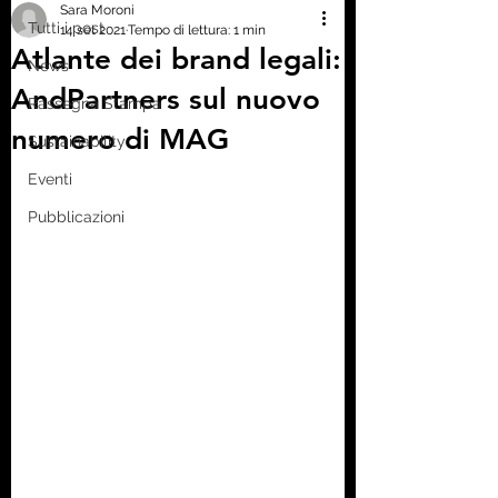
Sara Moroni
Tutti i post
14 set 2021
Tempo di lettura: 1 min
Atlante dei brand legali:
News
AndPartners sul nuovo
Rassegna Stampa
numero di MAG
Sustainability
Eventi
Pubblicazioni