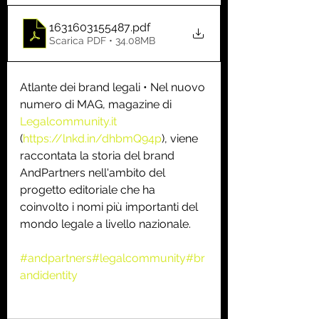
1631603155487
.pdf
Scarica PDF • 34.08MB
Atlante dei brand legali • Nel nuovo 
numero di MAG, magazine di 
Legalcommunity.it
(
https://lnkd.in/dhbmQ94p
), viene 
raccontata la storia del brand 
AndPartners nell'ambito del 
progetto editoriale che ha 
coinvolto i nomi più importanti del 
mondo legale a livello nazionale.
#andpartners
#legalcommunity
#br
andidentity