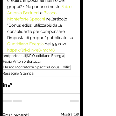
crediti d’imposta all’interno dei 
gruppi? • Ne parlano i nostri 
Fabio 
Antonio Bertucci
 e 
Blasco 
Monteforte Specchi
 nell’articolo 
“Bonus edilizi utilizzabili dalla 
consolidante per compensare 
l'imposta di gruppo” pubblicato su 
Quotidiano Energia
 del 5.5.2021: 
https://lnkd.in/e8-mcM8
andpartners.it
&P
Quotidiano Energia
Fabio Antonio Bertucci
Blasco Monteforte Specchi
Bonus Edilizi
Rassegna Stampa
Mostra tutti
Post recenti