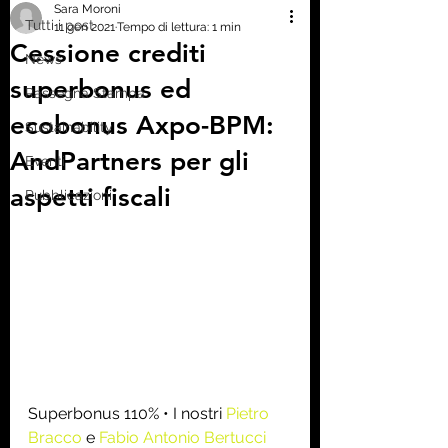
Sara Moroni
Tutti i post
11 gen 2021
Tempo di lettura: 1 min
Cessione crediti
News
superbonus ed
Rassegna Stampa
ecobonus Axpo-BPM:
Sustainability
AndPartners per gli
Eventi
aspetti fiscali
Pubblicazioni
Superbonus 110% • I nostri 
Pietro 
Bracco
 e 
Fabio Antonio Bertucci