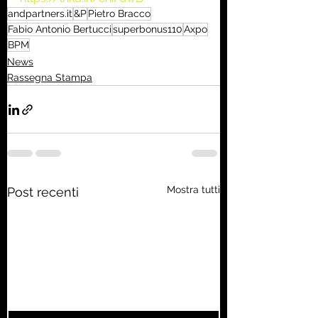
andpartners.it
&P
Pietro Bracco
Fabio Antonio Bertucci
superbonus110
Axpo
BPM
News
Rassegna Stampa
Mostra tutti
Post recenti