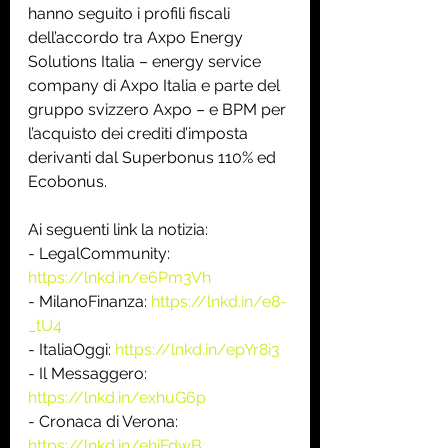
hanno seguito i profili fiscali 
dell’accordo tra Axpo Energy 
Solutions Italia – energy service 
company di Axpo Italia e parte del 
gruppo svizzero Axpo – e BPM per 
l’acquisto dei crediti d’imposta 
derivanti dal Superbonus 110% ed 
Ecobonus.
Ai seguenti link la notizia:
- LegalCommunity: 
https://lnkd.in/e6Pm3Vh
- MilanoFinanza: 
https://lnkd.in/e8-
_tU4
- ItaliaOggi: 
https://lnkd.in/epYr8i3
- Il Messaggero: 
https://lnkd.in/exhuG6p
- Cronaca di Verona: 
https://lnkd.in/ehiFdwB