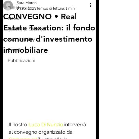
Sara Moroni
Tutti i post
19 apr 2023
Tempo di lettura: 1 min
CONVEGNO • Real
News
Estate Taxation: il fondo
Rassegna Stampa
comune d'investimento
Sustainability
immobiliare
Eventi
Pubblicazioni
Il nostro 
Luca Di Nunzio
 interverrà 
al convegno organizzato da 