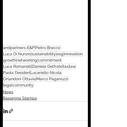
andpartners.it
&P
Pietro Bracco
Luca Di Nunzio
sustainability
esg
innovation
growth
networking
commitment
Luca Romanelli
Daniela Delfrate
tax
law
Paola Desideri
Lucariello Nicola
Orlandoni Ottavia
Marco Paganuzzi
legalcommunity
News
Rassegna Stampa