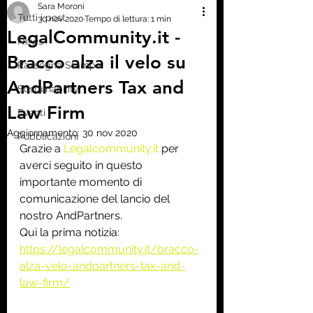
Sara Moroni
Tutti i post
30 nov 2020
Tempo di lettura: 1 min
LegalCommunity.it -
News
Bracco alza il velo su
Rassegna Stampa
AndPartners Tax and
Sustainability
Law Firm
Eventi
Aggiornamento:
30 nov 2020
Pubblicazioni
Grazie a 
Legalcommunity.it
 per 
averci seguito in questo 
importante momento di 
comunicazione del lancio del 
nostro AndPartners.
Qui la prima notizia: 
https://legalcommunity.it/bracco-
alza-velo-andpartners-tax-and-
law-firm/