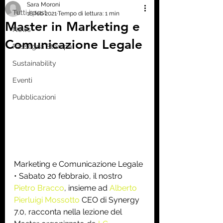
Sara Moroni
Tutti i post
18 feb 2021
Tempo di lettura: 1 min
Master in Marketing e
News
Comunicazione Legale
Rassegna Stampa
Sustainability
Eventi
Pubblicazioni
Marketing e Comunicazione Legale 
• Sabato 20 febbraio, il nostro 
Pietro Bracco
, insieme ad 
Alberto 
Pierluigi Mossotto
 CEO di Synergy 
7.0, racconta nella lezione del 