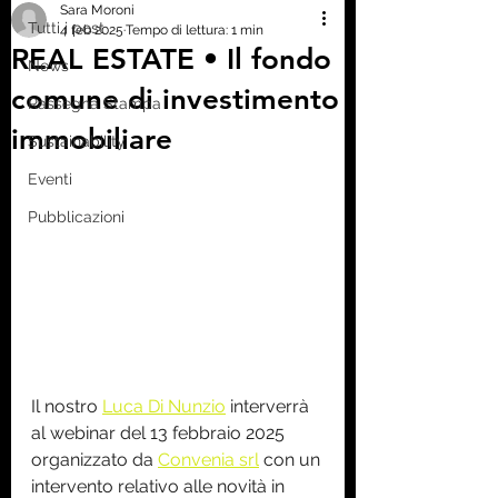
Sara Moroni
Tutti i post
4 feb 2025
Tempo di lettura: 1 min
REAL ESTATE • Il fondo
News
comune di investimento
Rassegna Stampa
immobiliare
Sustainability
Eventi
Pubblicazioni
Il nostro 
Luca Di Nunzio
 interverrà 
al webinar del 13 febbraio 2025 
organizzato da 
Convenia srl
 con un 
intervento relativo alle novità in 