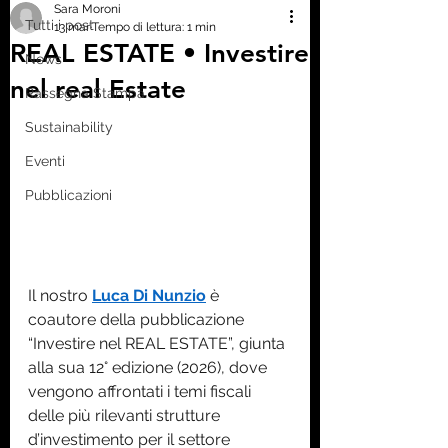
Sara Moroni
Tutti i post
13 mar
Tempo di lettura: 1 min
REAL ESTATE • Investire
News
nel real Estate
Rassegna Stampa
Sustainability
Eventi
Pubblicazioni
Il nostro 
Luca Di Nunzio
 è 
coautore della pubblicazione 
“Investire nel REAL ESTATE”, giunta 
alla sua 12° edizione (2026), dove 
vengono affrontati i temi fiscali 
delle più rilevanti strutture 
d’investimento per il settore 