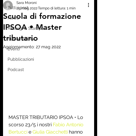
Sara Moroni
Tutti i post
25 mag 2022
Tempo di lettura: 1 min
Scuola di formazione
News
IPSOA • Master
Rassegna Stampa
tributario
Sustainability
Aggiornamento:
27 mag 2022
Eventi
Pubblicazioni
Podcast
MASTER TRIBUTARIO IPSOA • Lo 
scorso 23/5 i nostri 
Fabio Antonio 
Bertucci
 e 
Giulia Giacchetti
 hanno 