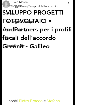
Sara Moroni
Tutti i post
18 gen 2024
Tempo di lettura: 1 min
SVILUPPO PROGETTI
News
FOTOVOLTAICI •
Rassegna Stampa
AndPartners per i profili
Sustainability
fiscali dell'accordo
Eventi
Greenit - Galileo
Pubblicazioni
I nostri 
Pietro Bracco
 e 
Stefano 