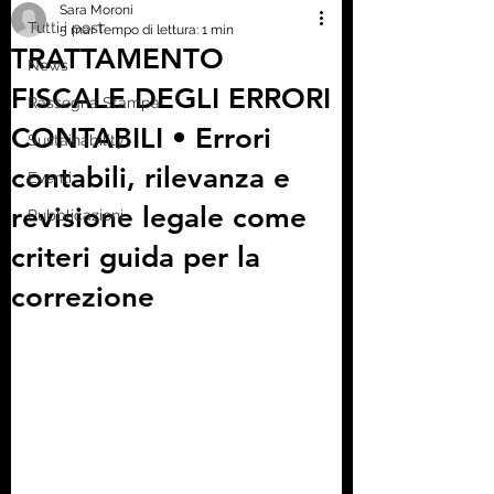
Sara Moroni
Tutti i post
5 mar
Tempo di lettura: 1 min
TRATTAMENTO
News
FISCALE DEGLI ERRORI
Rassegna Stampa
CONTABILI • Errori
Sustainability
contabili, rilevanza e
Eventi
revisione legale come
Pubblicazioni
criteri guida per la
correzione